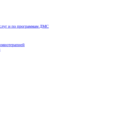
услуг и по программам ДМС
химиотерапией
й