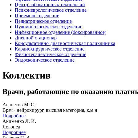
Центр лабораторных технологий
Психоневрологическое отделение
Приемное отделение
Педиатрическое отделение
Пульмонологическое отделение
Инфекционное отделение (боксированное)
Дневной стационар
Консультативно-диагностическая поликлиника
Кардиохирургическое отделение
Физиотерапевтическое отделение
Эндоскопическое отделение
Коллектив
Врачи, работающие по оказанию платн
Аванесов М. С.
Врач - нейрохирург, высшая категория, к.м.н.
Подробнее
Акименко Л. И.
Логопед
Подробнее
Багрова Н. А.