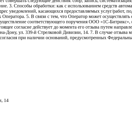
ет совершать следующие действия: сбор; запись; систематизация
ие. 3. Способы обработки: как с использованием средств автомат
адрес уведомлений, касающихся предоставляемых услуг/работ, по
х Оператора. 5. В связи с тем, что Оператор может осуществля
осуществление соответствующего поручения ООО «1С-Битрикс», 
. Настоящее согласие действует до момента его отзыва путем напр
-на-Дону, ул. 339-й Стрелковой Дивизии, 14. 7. В случае отзыв
 согласия при наличии оснований, предусмотренных Федеральны
и, 14