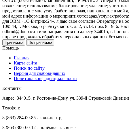
Ф.И.О. (обязательно к заполнению); - E-MAIL. 2. Оператор мож
извлечение; использование; блокирование; удаление; уничтожен
предоставление мне услуг/работ, включая, направление в мой 
мой адрес информации о мероприятиях/товарах/услугах/работа
для ЭВМ «1С-Битрикс24», я даю свое согласие Оператору на 
109544, г. Москва, б-р Энтузиастов, д. 2, эт.13, пом. 8-19. 6
odbrnd@donpac.ru или направления по адресу 344015, г. Ростов
вправе продолжить обработку персональных данных без моего
Принимаю
Не принимаю
Помощь
Главная
Карта сайта
Поиск по сайту
Версия для слабовидящих
Политика конфиденциальности
Контакты
Адрес: 344015, г. Ростов-на-Дону, ул. 339-й Стрелковой Дивизи
Телефон:
8 (863) 284-00-85 - колл-центр,
8 (863) 306-60-12 - приёмная гл. врача