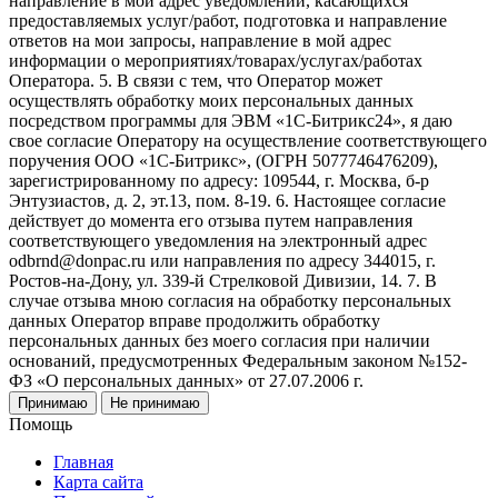
направление в мой адрес уведомлений, касающихся
предоставляемых услуг/работ, подготовка и направление
ответов на мои запросы, направление в мой адрес
информации о мероприятиях/товарах/услугах/работах
Оператора. 5. В связи с тем, что Оператор может
осуществлять обработку моих персональных данных
посредством программы для ЭВМ «1С-Битрикс24», я даю
свое согласие Оператору на осуществление соответствующего
поручения ООО «1С-Битрикс», (ОГРН 5077746476209),
зарегистрированному по адресу: 109544, г. Москва, б-р
Энтузиастов, д. 2, эт.13, пом. 8-19. 6. Настоящее согласие
действует до момента его отзыва путем направления
соответствующего уведомления на электронный адрес
odbrnd@donpac.ru или направления по адресу 344015, г.
Ростов-на-Дону, ул. 339-й Стрелковой Дивизии, 14. 7. В
случае отзыва мною согласия на обработку персональных
данных Оператор вправе продолжить обработку
персональных данных без моего согласия при наличии
оснований, предусмотренных Федеральным законом №152-
ФЗ «О персональных данных» от 27.07.2006 г.
Принимаю
Не принимаю
Помощь
Главная
Карта сайта