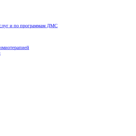
услуг и по программам ДМС
химиотерапией
й