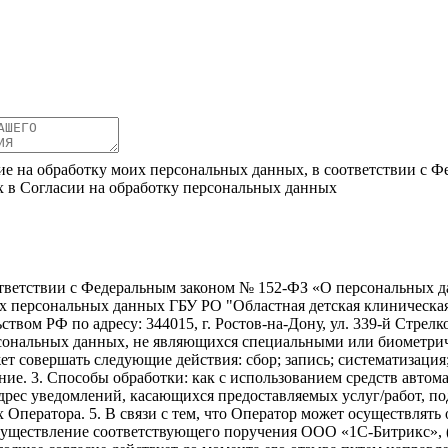
ие на обработку моих персональных данных, в соответствии с Ф
х в Согласии на обработку персональных данных
ветствии с Федеральным законом № 152-ФЗ «О персональных дан
оих персональных данных ГБУ РО "Областная детская клиническ
твом РФ по адресу: 344015, г. Ростов-на-Дону, ул. 339-й Стрелко
ерсональных данных, не являющихся специальными или биометри
ет совершать следующие действия: сбор; запись; систематизация
ие. 3. Способы обработки: как с использованием средств автомат
адрес уведомлений, касающихся предоставляемых услуг/работ, по
х Оператора. 5. В связи с тем, что Оператор может осуществля
осуществление соответствующего поручения ООО «1С-Битрикс», 