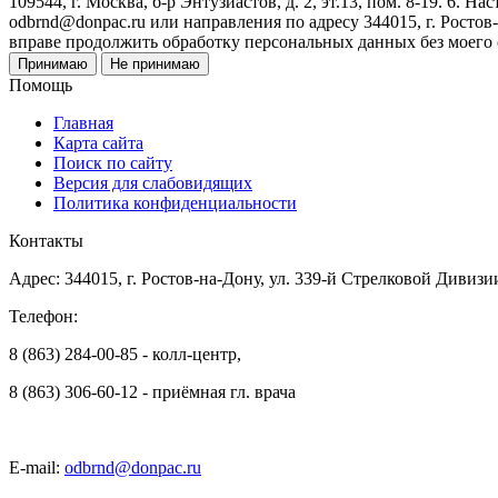
109544, г. Москва, б-р Энтузиастов, д. 2, эт.13, пом. 8-19. 6
odbrnd@donpac.ru или направления по адресу 344015, г. Ростов
вправе продолжить обработку персональных данных без моего
Принимаю
Не принимаю
Помощь
Главная
Карта сайта
Поиск по сайту
Версия для слабовидящих
Политика конфиденциальности
Контакты
Адрес: 344015, г. Ростов-на-Дону, ул. 339-й Стрелковой Дивизи
Телефон:
8 (863) 284-00-85 - колл-центр,
8 (863) 306-60-12 - приёмная гл. врача
E-mail:
odbrnd@donpac.ru