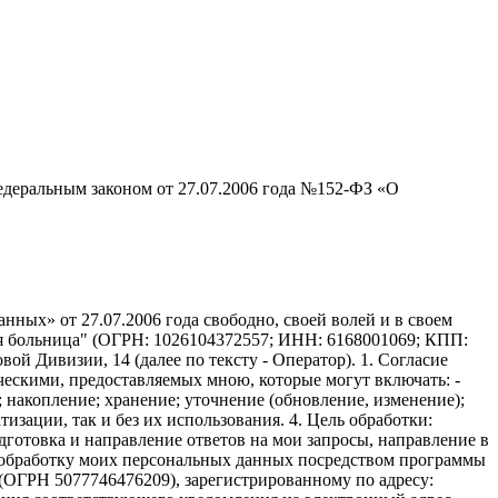
едеральным законом от 27.07.2006 года №152-ФЗ «О
ных» от 27.07.2006 года свободно, своей волей и в своем
ая больница" (ОГРН: 1026104372557; ИНН: 6168001069; КПП:
вой Дивизии, 14 (далее по тексту - Оператор). 1. Согласие
ческими, предоставляемых мною, которые могут включать: -
; накопление; хранение; уточнение (обновление, изменение);
изации, так и без их использования. 4. Цель обработки:
дготовка и направление ответов на мои запросы, направление в
ть обработку моих персональных данных посредством программы
(ОГРН 5077746476209), зарегистрированному по адресу: