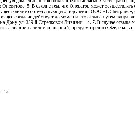
адрес уведомлений, касающихся предоставляемых услуг/работ, по
х Оператора. 5. В связи с тем, что Оператор может осуществля
осуществление соответствующего поручения ООО «1С-Битрикс», 
. Настоящее согласие действует до момента его отзыва путем напр
-на-Дону, ул. 339-й Стрелковой Дивизии, 14. 7. В случае отзыв
 согласия при наличии оснований, предусмотренных Федеральны
и, 14