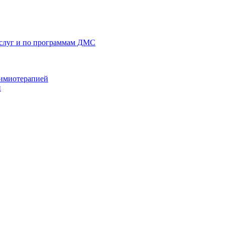
услуг и по программам ДМС
химиотерапией
й