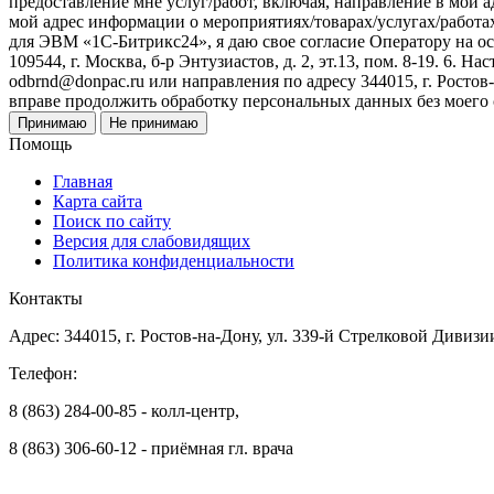
предоставление мне услуг/работ, включая, направление в мой 
мой адрес информации о мероприятиях/товарах/услугах/работа
для ЭВМ «1С-Битрикс24», я даю свое согласие Оператору на 
109544, г. Москва, б-р Энтузиастов, д. 2, эт.13, пом. 8-19. 6
odbrnd@donpac.ru или направления по адресу 344015, г. Ростов
вправе продолжить обработку персональных данных без моего
Принимаю
Не принимаю
Помощь
Главная
Карта сайта
Поиск по сайту
Версия для слабовидящих
Политика конфиденциальности
Контакты
Адрес: 344015, г. Ростов-на-Дону, ул. 339-й Стрелковой Дивизи
Телефон:
8 (863) 284-00-85 - колл-центр,
8 (863) 306-60-12 - приёмная гл. врача