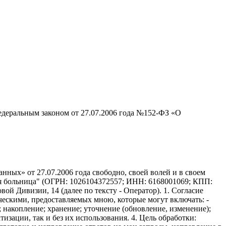
едеральным законом от 27.07.2006 года №152-ФЗ «О
ных» от 27.07.2006 года свободно, своей волей и в своем
ая больница" (ОГРН: 1026104372557; ИНН: 6168001069; КПП:
вой Дивизии, 14 (далее по тексту - Оператор). 1. Согласие
ческими, предоставляемых мною, которые могут включать: -
; накопление; хранение; уточнение (обновление, изменение);
изации, так и без их использования. 4. Цель обработки: