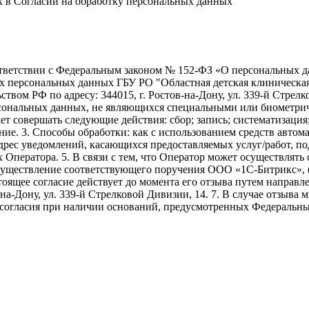
х в Согласии на обработку персональных данных
ветствии с Федеральным законом № 152-ФЗ «О персональных дан
оих персональных данных ГБУ РО "Областная детская клиническ
твом РФ по адресу: 344015, г. Ростов-на-Дону, ул. 339-й Стрелко
ерсональных данных, не являющихся специальными или биометри
ет совершать следующие действия: сбор; запись; систематизация
ие. 3. Способы обработки: как с использованием средств автомат
адрес уведомлений, касающихся предоставляемых услуг/работ, по
х Оператора. 5. В связи с тем, что Оператор может осуществля
осуществление соответствующего поручения ООО «1С-Битрикс», 
. Настоящее согласие действует до момента его отзыва путем напр
-на-Дону, ул. 339-й Стрелковой Дивизии, 14. 7. В случае отзыв
 согласия при наличии оснований, предусмотренных Федеральны