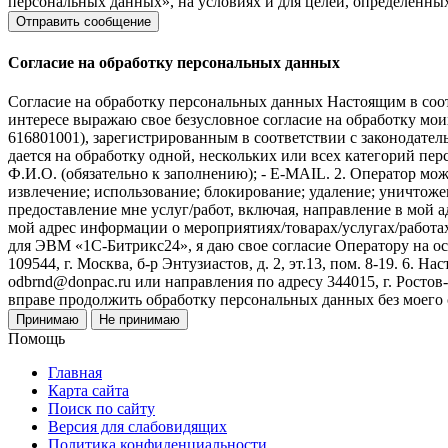
персональных данных», на условиях и для целей, определенны
Согласие на обработку персональных данных
Согласие на обработку персональных данных Настоящим в соот
интересе выражаю свое безусловное согласие на обработку м
616801001), зарегистрированным в соответствии с законодательс
дается на обработку одной, нескольких или всех категорий п
Ф.И.О. (обязательно к заполнению); - E-MAIL. 2. Оператор мож
извлечение; использование; блокирование; удаление; уничтожен
предоставление мне услуг/работ, включая, направление в мой 
мой адрес информации о мероприятиях/товарах/услугах/работа
для ЭВМ «1С-Битрикс24», я даю свое согласие Оператору на 
109544, г. Москва, б-р Энтузиастов, д. 2, эт.13, пом. 8-19. 6
odbrnd@donpac.ru или направления по адресу 344015, г. Ростов
вправе продолжить обработку персональных данных без моего
Принимаю
Не принимаю
Помощь
Главная
Карта сайта
Поиск по сайту
Версия для слабовидящих
Политика конфиденциальности