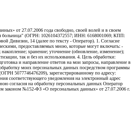
ных» от 27.07.2006 года свободно, своей волей и в своем
ая больница" (ОГРН: 1026104372557; ИНН: 6168001069; КПП:
вой Дивизии, 14 (далее по тексту - Оператор). 1. Согласие
ческими, предоставляемых мною, которые могут включать: -
; накопление; хранение; уточнение (обновление, изменение);
изации, так и без их использования. 4. Цель обработки:
дготовка и направление ответов на мои запросы, направление в
ть обработку моих персональных данных посредством программы
(ОГРН 5077746476209), зарегистрированному по адресу:
авления соответствующего уведомления на электронный адрес
а мною согласия на обработку персональных данных Оператор
м законом №152-ФЗ «О персональных данных» от 27.07.2006 г.