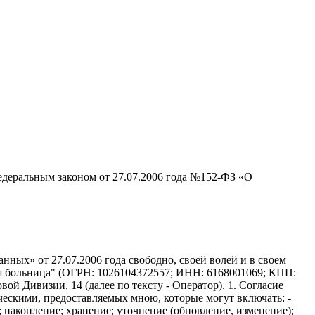
едеральным законом от 27.07.2006 года №152-ФЗ «О
ных» от 27.07.2006 года свободно, своей волей и в своем
ая больница" (ОГРН: 1026104372557; ИНН: 6168001069; КПП:
вой Дивизии, 14 (далее по тексту - Оператор). 1. Согласие
ческими, предоставляемых мною, которые могут включать: -
; накопление; хранение; уточнение (обновление, изменение);