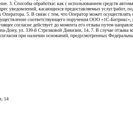
ие. 3. Способы обработки: как с использованием средств автомат
адрес уведомлений, касающихся предоставляемых услуг/работ, по
х Оператора. 5. В связи с тем, что Оператор может осуществля
осуществление соответствующего поручения ООО «1С-Битрикс», 
. Настоящее согласие действует до момента его отзыва путем напр
-на-Дону, ул. 339-й Стрелковой Дивизии, 14. 7. В случае отзыв
 согласия при наличии оснований, предусмотренных Федеральны
и, 14