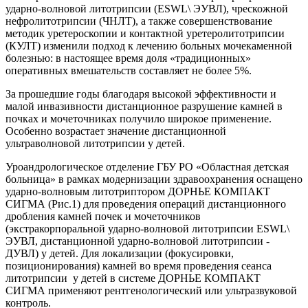
ударно-волновой литотрипсии (ESWL\ ЭУВЛ), чрескожной
нефролитотрипсии (ЧНЛТ), а также совершенствование
методик уретероскопии и контактной уретеролитотрипсии
(КУЛТ) изменили подход к лечению больных мочекаменной
болезнью: в настоящее время доля «традиционных»
оперативных вмешательств составляет не более 5%.
За прошедшие годы благодаря высокой эффектив­ности и
малой инвазивности дистанционное разрушение камней в
почках и мочеточниках получило широкое применение.
Особенно возрастает значение дистанционной
ультраволновой литотрипсии у детей.
Уроандрологическое отделение ГБУ РО «Областная детская
больница» в рамках модернизации здравоохранения оснащено
ударно-волновым литотриптором ДОРНЬЕ КОМПАКТ
СИГМА (Рис.1) для проведения операций дистанционного
дробления камней почек и мочеточников
(экстракорпоральной ударно-волновой литотрипсии ESWL\
ЭУВЛ, дистанционной ударно-волновой литотрипсии -
ДУВЛ) у детей. Для локализации (фокусировки,
позиционирования) камней во время проведения сеанса
литотрипсии у детей в системе ДОРНЬЕ КОМПАКТ
СИГМА применяют рентгенологический или ультра­звуковой
контроль.