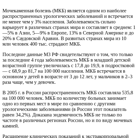
Мочекаменная болезнь (МКБ) является одним из наи­более
распространенных урологических заболеваний и встречается
не менее чем у 3% населения. Заболеваемость сильно
варьирует в различных странах мира и составляет в среднем: 1
—5% в Азии, 5—9% в Европе, 13% в Северной Америке и до
20% в Саудовской Аравии. В развитых странах мира из 10
млн человек 400 тыс. страдают МКБ.
Последние данные М3 РФ свидетельствуют о том, что только
за последние 4 года заболеваемость МКБ в млад­шей детской
возрастной группе увеличилась с 17,8 до 19,9, в подростковой
— с 68,9 до 81,7 на 100 000 населения. МКБ встречается в
основном у детей в возрасте от 3 до 12 лет, у мальчиков в 2–3
раза чаще, чем у девочек.
В 2005 г. в России рас­пространенность МКБ составляла 535,8
на 100 000 человек. МКБ по количеству больных занимает
одно из первых мест в мире по сравнению с другими
урологическими заболева­ниями (в России этот показатель
равен 34,2%). Доказана эндемичность МКБ не только по
частоте в различных регионах России, но и по виду мочевых
камней.
Расширение клинических показаний к экстракорпоральной