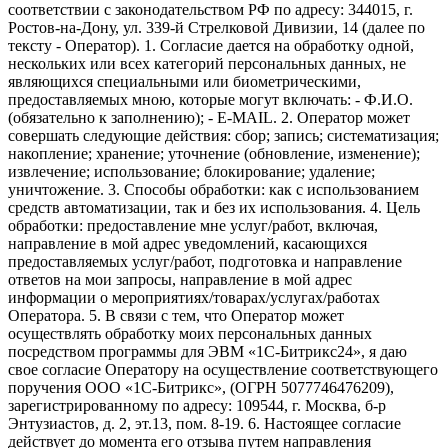
соответствии с законодательством РФ по адресу: 344015, г.
Ростов-на-Дону, ул. 339-й Стрелковой Дивизии, 14 (далее по
тексту - Оператор). 1. Согласие дается на обработку одной,
нескольких или всех категорий персональных данных, не
являющихся специальными или биометрическими,
предоставляемых мною, которые могут включать: - Ф.И.О.
(обязательно к заполнению); - E-MAIL. 2. Оператор может
совершать следующие действия: сбор; запись; систематизация;
накопление; хранение; уточнение (обновление, изменение);
извлечение; использование; блокирование; удаление;
уничтожение. 3. Способы обработки: как с использованием
средств автоматизации, так и без их использования. 4. Цель
обработки: предоставление мне услуг/работ, включая,
направление в мой адрес уведомлений, касающихся
предоставляемых услуг/работ, подготовка и направление
ответов на мои запросы, направление в мой адрес
информации о мероприятиях/товарах/услугах/работах
Оператора. 5. В связи с тем, что Оператор может
осуществлять обработку моих персональных данных
посредством программы для ЭВМ «1С-Битрикс24», я даю
свое согласие Оператору на осуществление соответствующего
поручения ООО «1С-Битрикс», (ОГРН 5077746476209),
зарегистрированному по адресу: 109544, г. Москва, б-р
Энтузиастов, д. 2, эт.13, пом. 8-19. 6. Настоящее согласие
действует до момента его отзыва путем направления