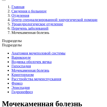
Главная
Сведения о больнице
Отделения
Центр специализированной хирургической помощи
Уроандрологическое отделение
Перечень заболеваний
Мочекаменная болезнь
Подразделы
Подразделы
Анатомия мочеполовой системы
Варикоцеле
Водянка оболочек яичка
Гипоспадия
Мочекаменная болезнь
Крипторхизм
Расстройства мочеиспускания
Фимоз
Эписпадия
Гидронефроз
Мочекаменная болезнь