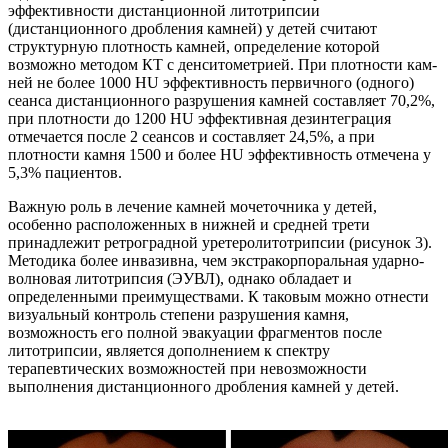
эффек­тивности дистанционной литотрипсии
(дистанционного дробления камней) у детей считают
структурную плотность камней, определение которой
возможно методом КТ с денситометрией. При плотности кам­
ней не более 1000 HU эффективность первичного (одного)
сеанса дистанционного разрушения камней составляет 70,2%,
при плотности до 1200 HU эффективная дезинтегра­ция
отмечается после 2 сеансов и составляет 24,5%, а при
плотности камня 1500 и более HU эффективность отмечена у
5,3% пациентов.
Важную роль в лечение камней мочеточника у детей,
особенно расположенных в нижней и средней трети
принадлежит ретроградной уретеролитотрипсии (рисунок 3).
Методика более инвазивна, чем экстракорпоральная ударно-
волновая литотрипсия (ЭУВЛ), однако обладает и
определенными преимуществами. К таковым можно отнести
визуальный контроль степени разрушения камня,
возможность его полной эвакуации фрагментов после
литотрипсии, является дополнением к спектру
терапевтических возможностей при невозможности
выполнения дистанционного дробления камней у детей.