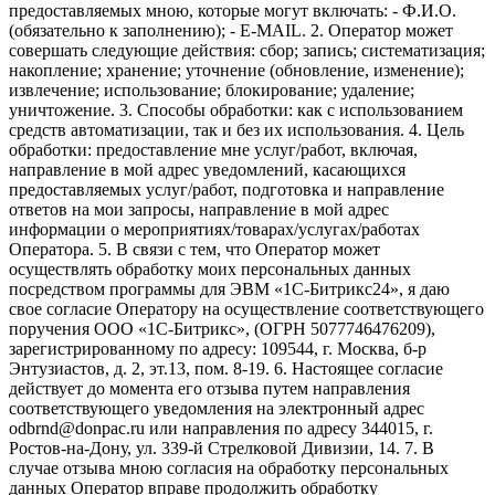
предоставляемых мною, которые могут включать: - Ф.И.О.
(обязательно к заполнению); - E-MAIL. 2. Оператор может
совершать следующие действия: сбор; запись; систематизация;
накопление; хранение; уточнение (обновление, изменение);
извлечение; использование; блокирование; удаление;
уничтожение. 3. Способы обработки: как с использованием
средств автоматизации, так и без их использования. 4. Цель
обработки: предоставление мне услуг/работ, включая,
направление в мой адрес уведомлений, касающихся
предоставляемых услуг/работ, подготовка и направление
ответов на мои запросы, направление в мой адрес
информации о мероприятиях/товарах/услугах/работах
Оператора. 5. В связи с тем, что Оператор может
осуществлять обработку моих персональных данных
посредством программы для ЭВМ «1С-Битрикс24», я даю
свое согласие Оператору на осуществление соответствующего
поручения ООО «1С-Битрикс», (ОГРН 5077746476209),
зарегистрированному по адресу: 109544, г. Москва, б-р
Энтузиастов, д. 2, эт.13, пом. 8-19. 6. Настоящее согласие
действует до момента его отзыва путем направления
соответствующего уведомления на электронный адрес
odbrnd@donpac.ru или направления по адресу 344015, г.
Ростов-на-Дону, ул. 339-й Стрелковой Дивизии, 14. 7. В
случае отзыва мною согласия на обработку персональных
данных Оператор вправе продолжить обработку