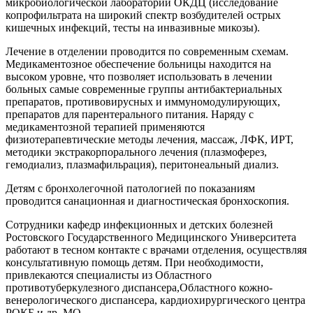
микробиологической лаборатории ОКДЦ (исследование
копрофильтрата на широкий спектр возбудителей острых
кишечных инфекций, тесты на инвазивные микозы).
Лечение в отделении проводится по современным схемам.
Медикаментозное обеспечение больницы находится на
высоком уровне, что позволяет использовать в лечении
больных самые современные группы антибактериальных
препаратов, противовирусных и иммуномодулирующих,
препаратов для парентерального питания. Наряду с
медикаментозной терапией применяются
физиотерапевтические методы лечения, массаж, ЛФК, ИРТ,
методики экстракорпорального лечения (плазмоферез,
гемодиализ, плазмафильрация), перитонеальный диализ.
Детям с бронхолегочной патологией по показаниям
проводится санационная и диагностическая бронхоскопия.
Сотрудники кафедр инфекционных и детских болезней
Ростовского Государственного Медицинского Университета
работают в тесном контакте с врачами отделения, осуществляя
консультативную помощь детям. При необходимости,
привлекаются специалисты из Областного
противотуберкулезного диспансера,Областного кожно-
венерологического диспансера, кардиохирургического центра
РОКБ и др. МО.