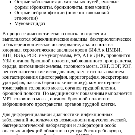
Острые заболевания дыхательных путей, тяжелые
формы (бронхиты, бронхиолиты, пневмонии)
Острые нейроинфекции (неменингококковой
этиологии)
Муковисцидоз
В процессе диагностического поиска в отделении
выполняются общеклинические анализы, бактериологическое
и бактериоскопическое исследование, анализ пота на
хлориды, серологические анализы крови (ИФА к ЦМВИ,
ВПГ, ВЭБ), PCR. иммунограммы, РФ, АТ к ДНК, проводится
УЗИ органов брюшной полости, забрюшинного пространства,
сердца, щитовидной железы, головного мозга, ЭКГ, ЭЭГ, РЭГ,
рентгенологические исследования, вт.ч. с использованием
контастирования (цистография, ирригография, экскреторная
урография, пассаж бария по кишечнику), компьютерные
томографии головного мозга, органов грудной клетки,
брюшной полости. По медицинским показаниям выполняется
МРТ головного мозга, органов брюшной полости и
забрюшинного пространства, органов грудной клетки.
Для дифференциальной диагностики инфекционных
заболеваний используются возможности вирусологической,
бактериологической лаборатории и лаборатории особо
опасных инфекций областного центра Роспотребнадзора,