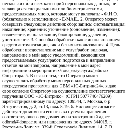
нескольких или всех категорий персональных данных, не
являющихся специальными или биометрическими,
предоставляемых мною, которые могут включать: - Ф.И.О.
(обязательно к заполнению); - E-MAIL. 2. Оператор может
совершать следующие действия: сбор; запись; систематизация;
накопление; хранение; уточнение (обновление, изменение);
извлечение; использование; блокирование; удаление;
уничтожение. 3. Способы обработки: как с использованием
средств автоматизации, так и без их использования. 4. Цель
обработки: предоставление мне услуг/работ, включая,
направление в мой адрес уведомлений, касающихся
предоставляемых услуг/работ, подготовка и направление
ответов на мои запросы, направление в мой адрес
информации о мероприятиях/товарах/услугах/работах
Оператора. 5. В связи с тем, что Оператор может
осуществлять обработку моих персональных данных
посредством программы для ЭВМ «1С-Битрикс24», я даю
свое согласие Оператору на осуществление соответствующего
поручения ООО «1С-Битрикс», (ОГРН 5077746476209),
зарегистрированному по адресу: 109544, г. Москва, б-р
Энтузиастов, д. 2, эт.13, пом. 8-19. 6. Настоящее согласие
действует до момента его отзыва путем направления
соответствующего уведомления на электронный адрес
odbrnd@donpac.ru или направления по адресу 344015, г.
Ростов-на-Дону, ул. 339-й Стрелковой Дивизии, 14. 7. В