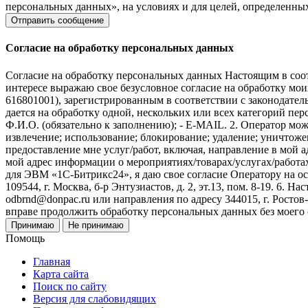
персональных данных», на условиях и для целей, определенны
Согласие на обработку персональных данных
Согласие на обработку персональных данных Настоящим в соот
интересе выражаю свое безусловное согласие на обработку м
616801001), зарегистрированным в соответствии с законодательс
дается на обработку одной, нескольких или всех категорий п
Ф.И.О. (обязательно к заполнению); - E-MAIL. 2. Оператор мож
извлечение; использование; блокирование; удаление; уничтожен
предоставление мне услуг/работ, включая, направление в мой 
мой адрес информации о мероприятиях/товарах/услугах/работа
для ЭВМ «1С-Битрикс24», я даю свое согласие Оператору на 
109544, г. Москва, б-р Энтузиастов, д. 2, эт.13, пом. 8-19. 6
odbrnd@donpac.ru или направления по адресу 344015, г. Ростов
вправе продолжить обработку персональных данных без моего
Принимаю
Не принимаю
Помощь
Главная
Карта сайта
Поиск по сайту
Версия для слабовидящих