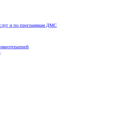
услуг и по программам ДМС
химиотерапией
й