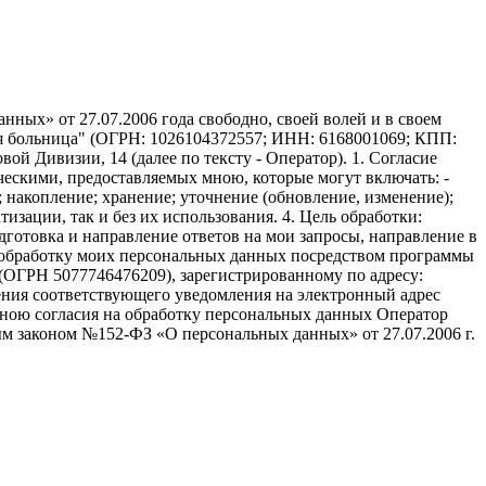
ных» от 27.07.2006 года свободно, своей волей и в своем
ая больница" (ОГРН: 1026104372557; ИНН: 6168001069; КПП:
вой Дивизии, 14 (далее по тексту - Оператор). 1. Согласие
ческими, предоставляемых мною, которые могут включать: -
; накопление; хранение; уточнение (обновление, изменение);
изации, так и без их использования. 4. Цель обработки:
дготовка и направление ответов на мои запросы, направление в
ть обработку моих персональных данных посредством программы
(ОГРН 5077746476209), зарегистрированному по адресу:
авления соответствующего уведомления на электронный адрес
а мною согласия на обработку персональных данных Оператор
м законом №152-ФЗ «О персональных данных» от 27.07.2006 г.