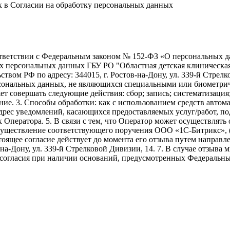
х в Согласии на обработку персональных данных
ветствии с Федеральным законом № 152-ФЗ «О персональных дан
оих персональных данных ГБУ РО "Областная детская клиническ
твом РФ по адресу: 344015, г. Ростов-на-Дону, ул. 339-й Стрелко
ерсональных данных, не являющихся специальными или биометри
ет совершать следующие действия: сбор; запись; систематизация
ие. 3. Способы обработки: как с использованием средств автомат
адрес уведомлений, касающихся предоставляемых услуг/работ, по
х Оператора. 5. В связи с тем, что Оператор может осуществля
осуществление соответствующего поручения ООО «1С-Битрикс», 
. Настоящее согласие действует до момента его отзыва путем напр
-на-Дону, ул. 339-й Стрелковой Дивизии, 14. 7. В случае отзыв
 согласия при наличии оснований, предусмотренных Федеральны