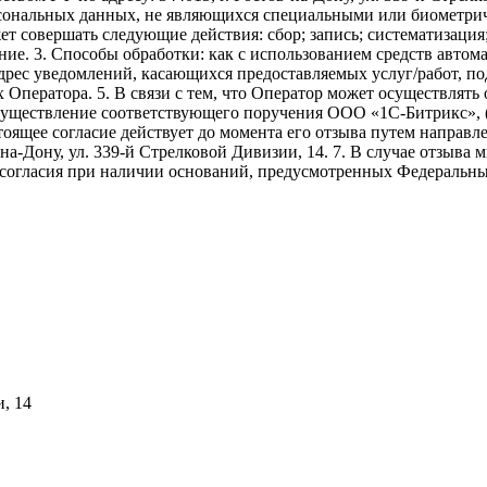
ерсональных данных, не являющихся специальными или биометри
ет совершать следующие действия: сбор; запись; систематизация
ие. 3. Способы обработки: как с использованием средств автомат
адрес уведомлений, касающихся предоставляемых услуг/работ, по
х Оператора. 5. В связи с тем, что Оператор может осуществля
осуществление соответствующего поручения ООО «1С-Битрикс», 
. Настоящее согласие действует до момента его отзыва путем напр
-на-Дону, ул. 339-й Стрелковой Дивизии, 14. 7. В случае отзыв
 согласия при наличии оснований, предусмотренных Федеральны
и, 14