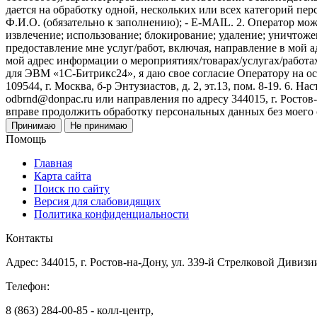
дается на обработку одной, нескольких или всех категорий п
Ф.И.О. (обязательно к заполнению); - E-MAIL. 2. Оператор мож
извлечение; использование; блокирование; удаление; уничтожен
предоставление мне услуг/работ, включая, направление в мой 
мой адрес информации о мероприятиях/товарах/услугах/работа
для ЭВМ «1С-Битрикс24», я даю свое согласие Оператору на 
109544, г. Москва, б-р Энтузиастов, д. 2, эт.13, пом. 8-19. 6
odbrnd@donpac.ru или направления по адресу 344015, г. Ростов
вправе продолжить обработку персональных данных без моего
Принимаю
Не принимаю
Помощь
Главная
Карта сайта
Поиск по сайту
Версия для слабовидящих
Политика конфиденциальности
Контакты
Адрес: 344015, г. Ростов-на-Дону, ул. 339-й Стрелковой Дивизи
Телефон:
8 (863) 284-00-85 - колл-центр,