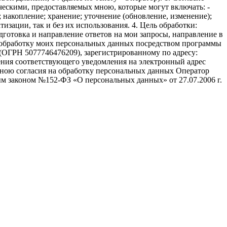
ческими, предоставляемых мною, которые могут включать: -
; накопление; хранение; уточнение (обновление, изменение);
изации, так и без их использования. 4. Цель обработки:
дготовка и направление ответов на мои запросы, направление в
ть обработку моих персональных данных посредством программы
(ОГРН 5077746476209), зарегистрированному по адресу:
авления соответствующего уведомления на электронный адрес
а мною согласия на обработку персональных данных Оператор
м законом №152-ФЗ «О персональных данных» от 27.07.2006 г.