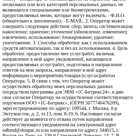
нескольких или всех категорий персональных данных, не
являющихся специальными или биометрическими,
предоставляемых мною, которые могут включать: - Ф.И.О.
(обязательно к заполнению); - E-MAIL. 2. Оператор может
совершать следующие действия: сбор; запись; систематизация;
накопление; хранение; уточнение (обновление, изменение);
извлечение; использование; блокирование; удаление;
уничтожение. 3. Способы обработки: как с использованием
средств автоматизации, так и без их использования. 4. Цель
обработки: предоставление мне услуг/работ, включая,
направление в мой адрес уведомлений, касающихся
предоставляемых услуг/работ, подготовка и направление
ответов на мои запросы, направление в мой адрес
информации о мероприятиях/товарах/услугах/работах
Оператора. 5. В связи с тем, что Оператор может
осуществлять обработку моих персональных данных
посредством программы для ЭВМ «1С-Битрикс24», я даю
свое согласие Оператору на осуществление соответствующего
поручения ООО «1С-Битрикс», (ОГРН 5077746476209),
зарегистрированному по адресу: 109544, г. Москва, б-р
Энтузиастов, д. 2, эт.13, пом. 8-19. 6. Настоящее согласие
действует до момента его отзыва путем направления
соответствующего уведомления на электронный адрес
odbrnd@donpac.ru или направления по адресу 344015, г.
Ростов-на-Дону, ул. 339-й Стрелковой Дивизии, 14. 7. В