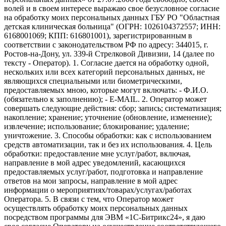
волей и в своем интересе выражаю свое безусловное согласие
на обработку моих персональных данных ГБУ РО "Областная
детская клиническая больница" (ОГРН: 1026104372557; ИНН:
6168001069; КПП: 616801001), зарегистрированным в
соответствии с законодательством РФ по адресу: 344015, г.
Ростов-на-Дону, ул. 339-й Стрелковой Дивизии, 14 (далее по
тексту - Оператор). 1. Согласие дается на обработку одной,
нескольких или всех категорий персональных данных, не
являющихся специальными или биометрическими,
предоставляемых мною, которые могут включать: - Ф.И.О.
(обязательно к заполнению); - E-MAIL. 2. Оператор может
совершать следующие действия: сбор; запись; систематизация;
накопление; хранение; уточнение (обновление, изменение);
извлечение; использование; блокирование; удаление;
уничтожение. 3. Способы обработки: как с использованием
средств автоматизации, так и без их использования. 4. Цель
обработки: предоставление мне услуг/работ, включая,
направление в мой адрес уведомлений, касающихся
предоставляемых услуг/работ, подготовка и направление
ответов на мои запросы, направление в мой адрес
информации о мероприятиях/товарах/услугах/работах
Оператора. 5. В связи с тем, что Оператор может
осуществлять обработку моих персональных данных
посредством программы для ЭВМ «1С-Битрикс24», я даю