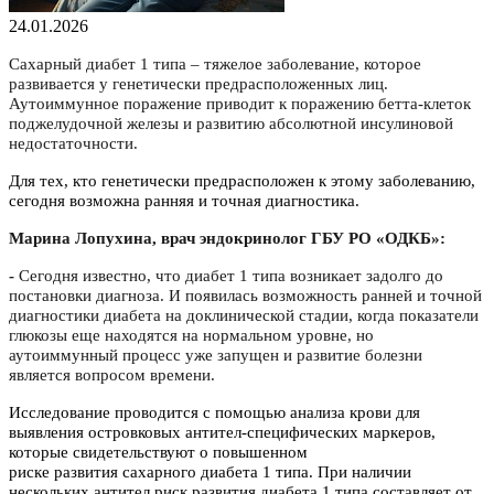
24.01.2026
Сахарный диабет 1 типа – тяжелое заболевание, которое
развивается у генетически предрасположенных лиц.
Аутоиммунное поражение приводит к поражению
бетта
-клеток
поджелудочной железы и развитию абсолютной инсулиновой
недостаточности.
Для тех, кто генетически предрасположен к этому заболеванию,
сегодня возможна ранняя и точная диагностика.
Марина Лопухина, врач эндокринолог ГБУ РО «ОДКБ»:
-
Сегодня
известно,
что диабет 1 типа возникает задо
лго до
постановки диагноза. И появилась возможность ранней и точной
диагностики диабета на доклинической стадии, когда показатели
глюкозы еще находятся на нормальном уровне, но
аутоиммунный процесс уже запущен и развитие болезни
является вопросом времени.
Исследование проводится с помощью анализа крови для
выявления островковых антител-специфических маркеров,
которые свидетельствуют о повышенном
риске развития сахарного диабета 1 типа. При наличии
нескольких антител риск развития диабета 1 типа составляет от