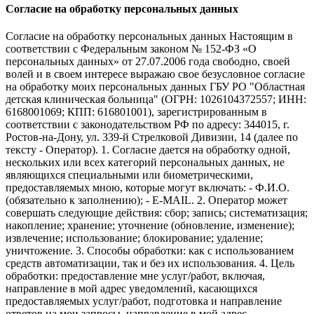
Согласие на обработку персональных данных
Согласие на обработку персональных данных Настоящим в
соответствии с Федеральным законом № 152-ФЗ «О
персональных данных» от 27.07.2006 года свободно, своей
волей и в своем интересе выражаю свое безусловное согласие
на обработку моих персональных данных ГБУ РО "Областная
детская клиническая больница" (ОГРН: 1026104372557; ИНН:
6168001069; КПП: 616801001), зарегистрированным в
соответствии с законодательством РФ по адресу: 344015, г.
Ростов-на-Дону, ул. 339-й Стрелковой Дивизии, 14 (далее по
тексту - Оператор). 1. Согласие дается на обработку одной,
нескольких или всех категорий персональных данных, не
являющихся специальными или биометрическими,
предоставляемых мною, которые могут включать: - Ф.И.О.
(обязательно к заполнению); - E-MAIL. 2. Оператор может
совершать следующие действия: сбор; запись; систематизация;
накопление; хранение; уточнение (обновление, изменение);
извлечение; использование; блокирование; удаление;
уничтожение. 3. Способы обработки: как с использованием
средств автоматизации, так и без их использования. 4. Цель
обработки: предоставление мне услуг/работ, включая,
направление в мой адрес уведомлений, касающихся
предоставляемых услуг/работ, подготовка и направление
ответов на мои запросы, направление в мой адрес