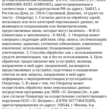
6168001069; КПП: 616801001), зарегистрированным в
соответствии с законодательством РФ по адресу: 344015, г.
Ростов-на-Дону, ул. 339-й Стрелковой Дивизии, 14 (далее по
тексту - Оператор). 1. Согласие дается на обработку одной,
нескольких или всех категорий персональных данных, не
являющихся специальными или биометрическими,
предоставляемых мною, которые могут включать: - Ф.И.О.
(обязательно к заполнению); - E-MAIL. 2. Оператор может
совершать следующие действия: сбор; запись; систематизация;
накопление; хранение; уточнение (обновление, изменение);
извлечение; использование; блокирование; удаление;
уничтожение. 3. Способы обработки: как с использованием
средств автоматизации, так и без их использования. 4. Цель
обработки: предоставление мне услуг/работ, включая,
направление в мой адрес уведомлений, касающихся
предоставляемых услуг/работ, подготовка и направление
ответов на мои запросы, направление в мой адрес
информации о мероприятиях/товарах/услугах/работах
Оператора. 5. В связи с тем, что Оператор может
осуществлять обработку моих персональных данных
посредством программы для ЭВМ «1С-Битрикс24», я даю
свое согласие Оператору на осуществление соответствующего
поручения ООО «1С-Битрикс», (ОГРН 5077746476209),
зарегистрированному по адресу: 109544, г. Москва, б-р