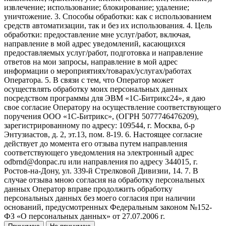
извлечение; использование; блокирование; удаление;
уничтожение. 3. Способы обработки: как с использованием
средств автоматизации, так и без их использования. 4. Цель
обработки: предоставление мне услуг/работ, включая,
направление в мой адрес уведомлений, касающихся
предоставляемых услуг/работ, подготовка и направление
ответов на мои запросы, направление в мой адрес
информации о мероприятиях/товарах/услугах/работах
Оператора. 5. В связи с тем, что Оператор может
осуществлять обработку моих персональных данных
посредством программы для ЭВМ «1С-Битрикс24», я даю
свое согласие Оператору на осуществление соответствующего
поручения ООО «1С-Битрикс», (ОГРН 5077746476209),
зарегистрированному по адресу: 109544, г. Москва, б-р
Энтузиастов, д. 2, эт.13, пом. 8-19. 6. Настоящее согласие
действует до момента его отзыва путем направления
соответствующего уведомления на электронный адрес
odbrnd@donpac.ru или направления по адресу 344015, г.
Ростов-на-Дону, ул. 339-й Стрелковой Дивизии, 14. 7. В
случае отзыва мною согласия на обработку персональных
данных Оператор вправе продолжить обработку
персональных данных без моего согласия при наличии
оснований, предусмотренных Федеральным законом №152-
ФЗ «О персональных данных» от 27.07.2006 г.